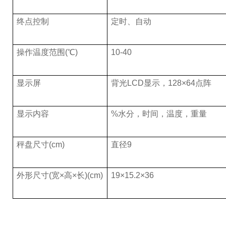
终点控制
定时、自动
操作温度范围(
℃
)
10-40
显示屏
背光LCD显示，128×64点阵
显示内容
%
水分，时间，温度，重量
秤盘尺寸(cm)
直径9
外形尺寸(宽×高×长)(cm)
19×15.2×36