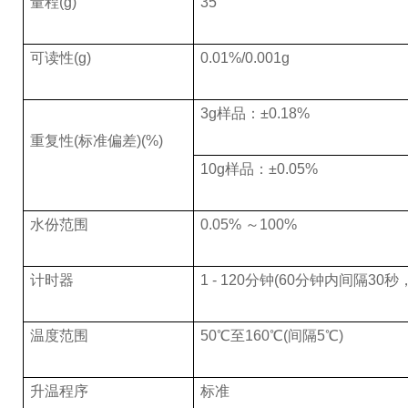
量程(g)
35
可读性(g)
0.01%/0.001g
3g
样品：±0.18%
重复性(标准偏差)(%)
10g
样品：±0.05%
水份范围
0.05%
～100%
计时器
1 - 120
分钟(60分钟内间隔30秒，
温度范围
50
℃
至160℃(间隔5℃)
升温程序
标准