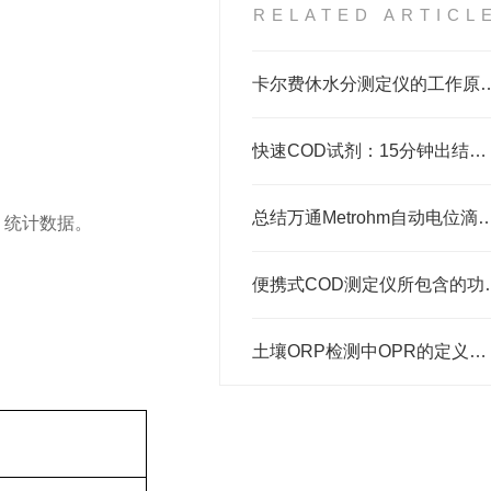
RELATED ARTICL
卡尔费休水分测定仪的
快速COD试剂：15分钟出结果，让水质COD检测效率“翻倍”
总结万通Metrohm自动电位滴定
，统计数据。
便携式COD测
土壤ORP检测中OPR的定义是什么