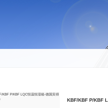
KBF/KBF P/KB