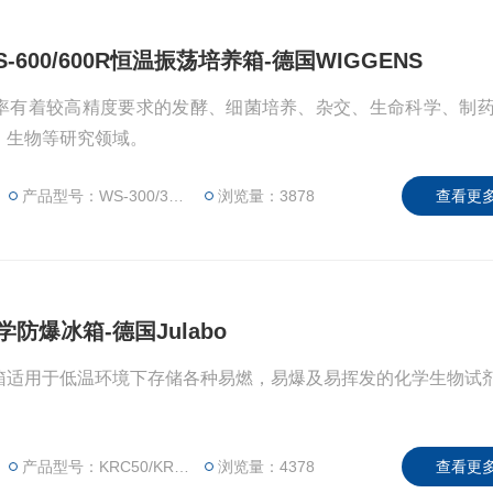
WS-600/600R恒温振荡培养箱-德国WIGGENS
率有着较高精度要求的发酵、细菌培养、杂交、生命科学、制
、生物等研究领域。
产品型号：WS-300/300R，WS-600/600R
浏览量：3878
查看更多
化学防爆冰箱-德国Julabo
爆冰箱适用于低温环境下存储各种易燃，易爆及易挥发的化学生物试
产品型号：KRC50/KRC180
浏览量：4378
查看更多