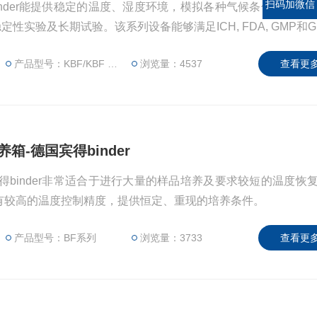
扫码加微信
inder能提供稳定的温度、湿度环境，模拟各种气候条件，非常
定性实验及长期试验。该系列设备能够满足ICH, FDA, GMP和G
（光）稳定性实验的所有要求。凭借其*的存储容量、众多的可
产品型号：KBF/KBF P/KBF LQC
浏览量：4537
查看更多
能够应对将来不断增加的要求，包括编程和文件管理记录等。
箱-德国宾得binder
得binder非常适合于进行大量的样品培养及要求较短的温度恢
有较高的温度控制精度，提供恒定、重现的培养条件。
产品型号：BF系列
浏览量：3733
查看更多