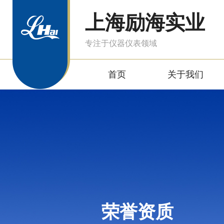
上海励海实业
专注于仪器仪表领域
首页
关于我们
荣誉资质