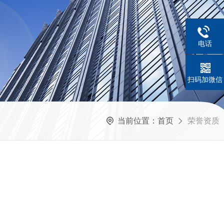
电话
扫码加微信
当前位置：
首页
荣誉资质