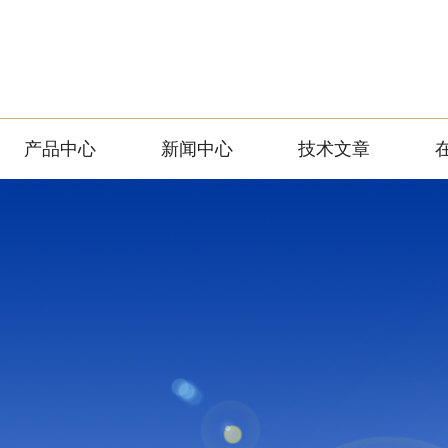
产品中心
新闻中心
技术文章