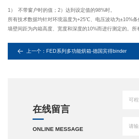
1）
不带窗户时的值；
2
）达到设定值的
98%
时。
所有技术数据均针对环境温度为
+25
℃、电压波动为±
10%
条
墙壁间距为内箱高度、宽度和深度的
10%
而进行测定的。所
上一个：
FED系列多功能烘箱-德国宾得binder
在线留言
ONLINE MESSAGE