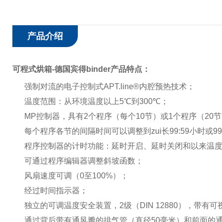
产品介绍
可程式烘箱-德国宾得binder产品特点：
强制对流的电子控制式
APT.line®
内腔预热技术；
温度范围：从环境温度以上
5
℃
到
300
℃
；
MP
控制器，具有
2
个程序（每个
10
节）或
1
个程序（
20
节
每个程序各节的间隔时间可以调整到zui长
99:59
小时或
99
程序控制器的计时功能：延时开启、延时关闭和以来温
可通过程序编辑器调整斜坡函数；
风扇速度可调（
0
至
100%
）；
经过时间指示器；
独立的可调温度安全装置，
2
级
（DIN 12880）
，带有可
通过背后带有通风瓣的排气管
（
直径
50
毫米
）
和前面的