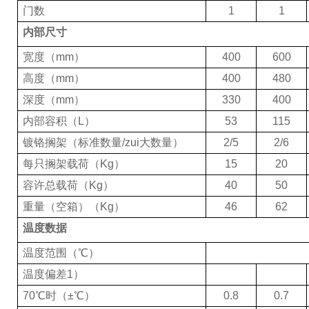
门数
1
1
内部尺寸
宽度（
mm
）
400
600
高度（
mm
）
400
480
深度（
mm
）
330
400
内部容积（
L
）
53
115
镀铬搁架
（
标准数量
/
zui大数量
）
2/5
2/6
每只搁架载荷（
Kg
）
15
20
容许总载荷（
Kg
）
40
50
重量（空箱）（
Kg
）
46
62
温度数据
温度范围（℃）
温度偏差
1
）
70
℃时（±℃）
0.8
0.7