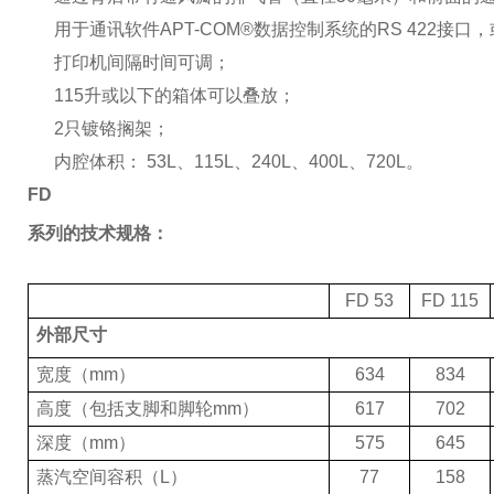
用于通讯软件
APT-COM®
数据控制系统的
RS 422
接口，
打印机间隔时间可调；
115
升或以下的箱体可以叠放；
2
只镀铬搁架；
内腔体积：
53L
、
115L
、
240L
、
400L
、
720L
。
FD
系列的技术规格：
FD 53
FD 115
外部尺寸
宽度（
mm
）
634
834
高度（包括支脚和脚轮
mm
）
617
702
深度（
mm
）
575
645
蒸汽空间容积（
L
）
77
158