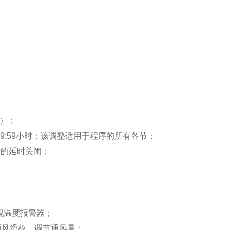
）；
9:59
小时；该调整适用于程序的所有各节；
度的延时关闭；
视温度报警器；
通风滑板，调节通风量；