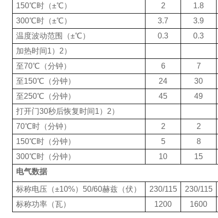
150
℃时（±℃）
2
1.8
300
℃时（±℃）
3.7
3.9
温度波动范围（±℃）
0.3
0.3
加热时间
1
）
2
）
至
70
℃（分钟）
6
7
至
150
℃（分钟）
24
30
至
250
℃（分钟）
45
49
打开门
30
秒后恢复时间
1
）
2
）
70
℃时（分钟）
2
2
150
℃时（分钟）
5
8
300
℃时（分钟）
10
15
电气数据
标称电压（±
10%
）
50/60
赫兹（伏）
230/115
230/115
标称功率（瓦）
1200
1600