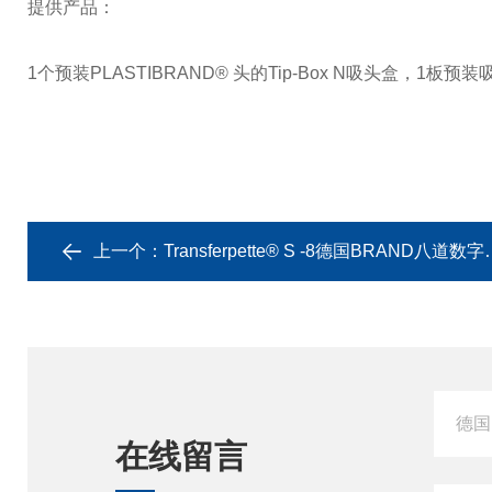
提供产品：
1
个预装
PLASTIBRAND®
头的
Tip-Box N
吸头盒，
1
板预装
上一个：
Transferpette® S -8德国BRAND八道数字可调式移液器
在线留言