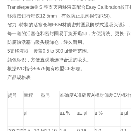
Transferpette® S
整支灭菌移液器配合
Easy Calibration
校正
移液按钮行程仅
12.5mm
，有效防止肌肉损伤(
RSI
)。
省力
-
特制的活塞仓与
FKM
材质密封圈及阶梯式退吸头设计
每一道的活塞仓和密封圈易于旋开退卸，方便清洗、更换
-
节
防腐蚀活塞与吸头脱卸仓，经久耐用。
5
支移液器，覆盖
0.5 to 300 µl
量程范围。
颜色标识，方便直观地选择合适的吸头。
根据
IVD
指令
98/79
拥有欧盟
CE
标志。
产品规格表：
货号
量程
型号
准确度A
准确度A
相对偏差CV
相对
µl
≤± %
≤± µl
≤ %
≤ µl
703720
0,5 - 10
M12-10
1,6
0,16
1,0
0,1