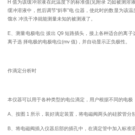
H 值为该缓冲溶液在此温度下的标准值(见附录 2)如被测溶液
缓冲溶液中，然后调节“斜率”电 位器，使此时的数显为该温
馏水 冲洗干净就能测量未知的被测液了。
E、测量电极电位 拔出 Q9 短路插头，接上各种适合的离子
离子选 择电极的电极电位(mv 值)，并自动显示正负极性。
作滴定分析时
本仪器可以用于各种类型的电位滴定，用户根据不同的电极，
A、按图 1 所示，装好滴定装置，将电磁阀两头的硅胶管分
B、将电磁阀插入仪器后部的插孔中，在滴定管中加入标准