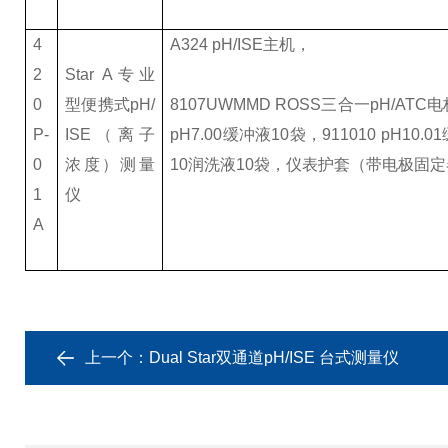
4
A324 pH/ISE
主机，
2
Star A
专业
0
型便携式pH/
8107UWMMD ROSS
三合一pH/ATC电极
P-
ISE（离子
pH7.00缓冲液10袋，911010 pH10.
0
浓度）测量
10润洗液10袋，仪表护套（带电极固定
1
仪
A
上一个：
Dual Star双通道pH/ISE 台式测量仪