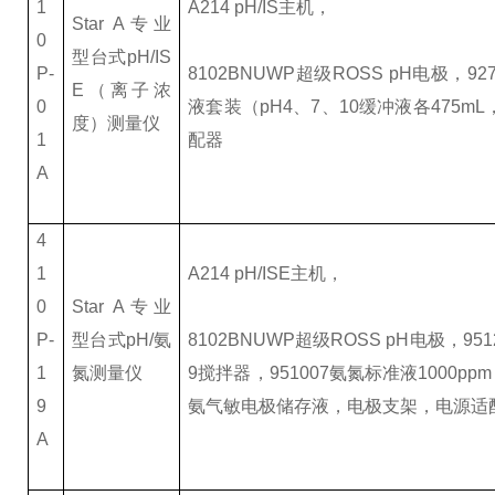
1
A214 pH/IS
主机，
Star A
专业
0
型台式pH/IS
P-
8102BNUWP
超级ROSS pH电极，927
E（离子浓
0
液套装（pH4、7、10缓冲液各475
度）测量仪
1
配器
A
4
1
A214 pH/ISE
主机，
0
Star A
专业
P-
型台式pH/氨
8102BNUWP
超级ROSS pH电极，95
1
氮测量仪
9搅拌器，951007氨氮标准液1000pp
9
氨气敏电极储存液，电极支架，电源适
A