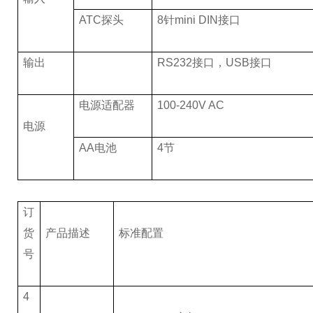
ATC
探头
8
针mini DIN接口
输出
RS232
接口，USB接口
电源适配器
100-240V AC
电源
AA
电池
4
节
订
货
产品描述
标准配置
号
4