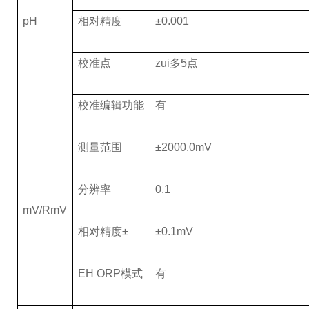
pH
相对精度
±0.001
校准点
zui多5点
校准编辑功能
有
测量范围
±2000.0mV
分辨率
0.1
mV/RmV
相对精度±
±0.1mV
EH ORP
模式
有