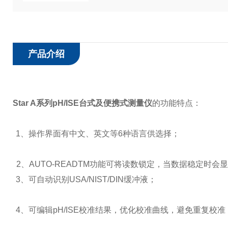
产品介绍
Star A
系列pH/ISE台式及便携式测量仪
的功能特点：
1
、操作界面有中文、英文等6种语言供选择；
2
、AUTO-READTM功能可将读数锁定，当数据稳定时
3
、可自动识别USA/NIST/DIN缓冲液；
4
、可编辑pH/ISE校准结果，优化校准曲线，避免重复校准