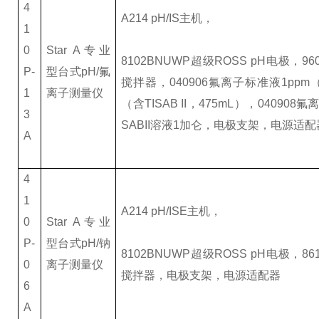
4
A214 pH/IS
主机，
1
0
Star A
专业
8102BNUWP
超级ROSS pH电极，96
P-
型台式pH/氟
搅拌器，040906氟离子标准液1ppm（含
1
离子测量仪
（含TISAB II，475mL），040908氟离
3
SABII溶液1加仑，电极支架，电源适配
A
4
1
A214 pH/ISE
主机，
0
Star A
专业
P-
型台式pH/钠
8102BNUWP
超级ROSS pH电极，86
0
离子测量仪
搅拌器，电极支架，电源适配器
6
A