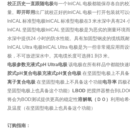
校正历史一直跟随电极
每一个
InlCAL
电极都能保存各自的校
量。
即开即用
出厂就校正好的
InlCAL
电极一打开包装就可
以
InlCAL
标准型电极
InlCAL
标准型电极在
3
米水深中具有
24
InlCAL
坚固型电极
InlCAL
坚固型电极是为恶劣的测量环境
水深中提供
24
小时的防水性能。具有加固型钢皮的缆线既耐
InlCAL Ultra
电极
InlCAL Ultra
电极是为一些非常规应用而设
极，不可放进深水中。其电缆长度可选择
1
到
3
米。
电极参数
充液式
pH Ultra
电极
该电极在所有样品中都能快速
胶式
pH
复合电极
充液式
pH
复合电极
在坚固型电极上不具备
离子复合电极
在坚固型电极上不具备这个功能
电导率
四极
坚固型电极上也具备这个功能）
LBOD
把搅拌器整合到
LDO
将会为
BOD
测试提供更高的稳定性
溶解氧（ＤＯ）
利用哈希
及温度（在坚固型电极上也具备这个功能）
订购指南：