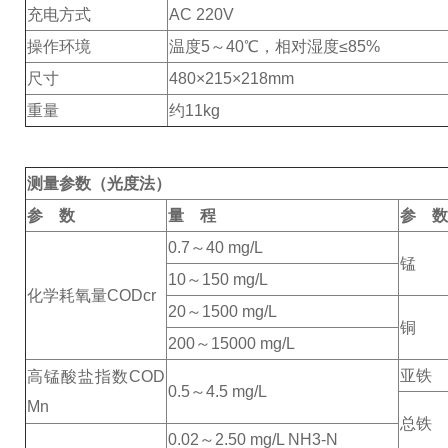
充电方式
AC 220V
操作环境
温度5～40℃，相对湿度≤85%
尺寸
480×215×218mm
重量
约11kg
测量参数（光度法）
参 数
量 程
参 数
0.7～40 mg/L
锰
10～150 mg/L
化学耗氧量
CODcr
20～1500 mg/L
铜
200～15000 mg/L
亚铁
高锰酸盐指数
COD
0.5～4.5 mg/L
Mn
总铁
0.02～2.50 mg/L NH
3
-N