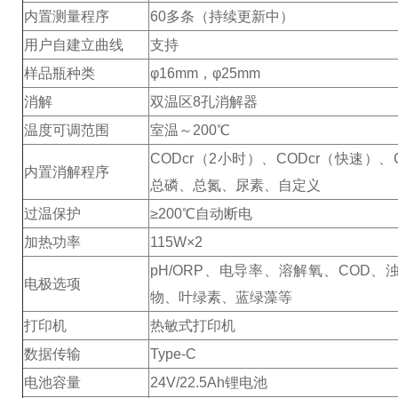
内置测量程序
60多条（持续更新中）
用户自建立曲线
支持
样品瓶种类
φ16mm，φ25mm
消解
双温区8孔消解器
温度可调范围
室温～200℃
CODcr（2小时）、CODcr（快速）、
内置消解程序
总磷、总氮、尿素、自定义
过温保护
≥200℃自动断电
加热功率
115W×2
pH/ORP、电导率、溶解氧、COD、
电极选项
物、叶绿素、蓝绿藻等
打印机
热敏式打印机
数据传输
Type-C
电池容量
24V/22.5Ah锂电池