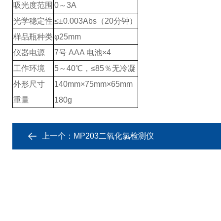
吸光度范围
0～3A
光学稳定性
≤±0.003Abs（20分钟）
样品瓶种类
φ
25mm
仪器电源
7号 AAA 电池×4
工作环境
5～40℃，≤85％无冷凝
外形尺寸
140mm×75mm×65mm
重量
180g
上一个：
MP203二氧化氯检测仪