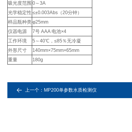
吸光度范围
0～3A
光学稳定性
≤±0.003Abs（20分钟）
样品瓶种类
φ
25mm
仪器电源
7号 AAA 电池×4
工作环境
5～40℃，≤85％无冷凝
外形尺寸
140mm×75mm×65mm
重量
180g
上一个：
MP200单参数水质检测仪