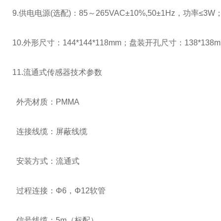
9.供电电源
(
选配
)
：
85
～
265VAC
±
10%,50
±
1Hz
，功率≤
3W
10.外形尺寸：
144*144*118mm
；盘装开孔尺寸：
138*138
11.流通式传感器技术参数
外壳材质：
PMMA
连接线缆：屏蔽线缆
安装方式：流通式
过程连接：
Φ6
，
Φ12
软管
信号线缆：
5m
（标配）