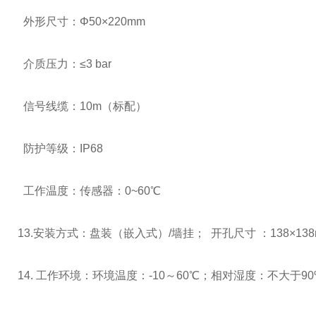
外形尺寸：
Φ50×220mm
介质压力：
≤3 bar
信号线缆：
10m
（标配）
防护等级：
IP68
工作温度：传感器：
0~60℃
13.安装方式：盘装（嵌入式）
/
墙挂；
开孔尺寸
：
138
×
13
14.
工作环境：
环境温度：
-10
～
60
℃；
相对湿度：不大于
9