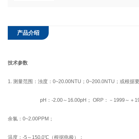
产品介绍
技术参数
1.
测量范围：浊度：
0~20.00NTU
；
0~200.0NTU
；或根据
pH
：
-2.00
～
16.00pH
；
ORP
：－
1999
～＋
1
余氯：
0~2.00PPM
；
温度：
-5
～
150.0℃
（根据电极）；