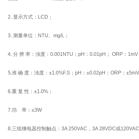
2.
显示方式：
LCD
；
3.
测量单位：
NTU
、
mg/L
；
4.
分
辨
率：浊度：
0.001
NTU；
pH
：
0.01pH
；
ORP
：
1mV
5.准
确
度：浊度：
±1.0%F.S
；
pH
：±0.02pH；ORP：±5m
6.重
复
性：
±1.0%
；
7.功
率：
≤3W
8.三组继电器控制触点：
3A 250VAC
，
3A 28VDC
或
120VA