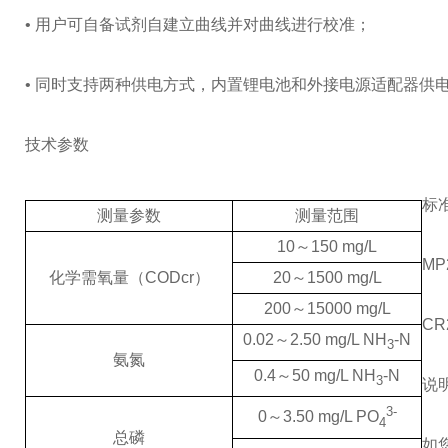
• 用户可自备试剂自建立曲线并对曲线进行校准；
• 同时支持两种供电方式，内置锂电池和外接电源适配器供
技术参数
标
测量参数
测量范围
10～150 mg/L
MP
化学需氧量（CODcr）
20～1500 mg/L
200～15000 mg/L
C
0.02～2.50 mg/L NH
-N
3
氨氮
0.4～50 mg/L NH
-N
3
说
3-
0～3.50 mg/L PO
4
总磷
如