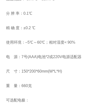
分 辨 率：0.1℃
精 确 度：±0.2 ℃
使用环境：–5℃～60℃；相对湿度< 90%
电 源：7号(AAA)电池*2或220V电源适配器
尺 寸：150*200*60mm(W*L*H)
重 量：660克
可选配电极：