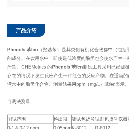
产品介绍
Phenols 苯fen
（羟基苯）是其类似有机化合物群中（包括甲酚
的成分。在饮用水中，即使是低浓度的酚类也会使水产生一种
污染。
CHEMetrics 的
Phenols 苯fen
测试工具采用已经被确认
存在的情况下发生反应产生一种红色的反应产物。在适当的p
污水中的酚类化合物。测量结果用ppm（mg/L）苯fen表示
目测法测量
仪器
测试范围
检出限
测试包货号
试剂包货号
0-1 & 0-12 ppm
0.05ppm
K-8012
R-8012