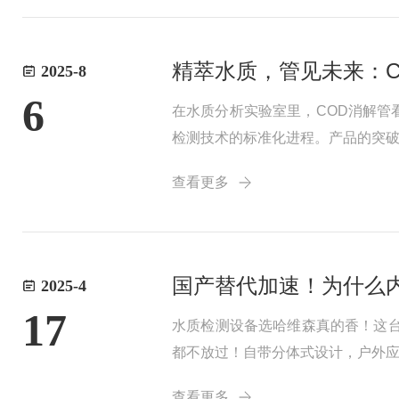
精萃水质，管见未来：C
2025-8
6
在水质分析实验室里，COD消解
检测技术的标准化进程。产品的突
剂析晶附着，延长使用寿命的同时
查看更多
聚四氟乙烯衬垫平衡...
国产替代加速！为什么
2025-4
17
水质检测设备选哈维森真的香！这台
都不放过！自带分体式设计，户外
伴都追着要链接！【操作小白友好】
查看更多