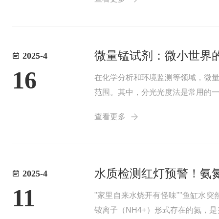
1v1...
微量锰试剂：微小世界
2025-4
16
在化学分析和环境监测等领域，微
范围。其中，分光光度法是常用的
形成稳定的有色络合物，通过在特
查看更多
用于大量样品的快速...
水质检测红灯预警！氨氮超
2025-4
11
"家里自来水烧开有怪味""鱼缸水突
铵离子（NH4+）形式存在的氮，是判